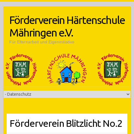
Skip
to
Förderverein Härtenschule
content
Mähringen e.V.
Für Elternarbeit und Eigeninitiative
Förderverein Blitzlicht No.2