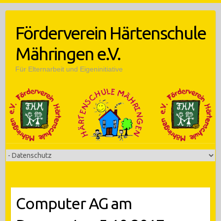
Skip
to
Förderverein Härtenschule
content
Mähringen e.V.
Für Elternarbeit und Eigeninitiative
Computer AG am