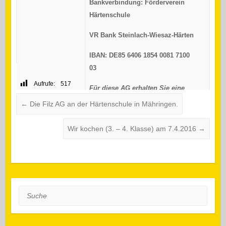
Bankverbindung: Förderverein
Härtenschule
VR Bank Steinlach-Wiesaz-Härten
IBAN: DE85 6406 1854 0081 7100
03
Aufrufe:
517
Für diese AG erhalten Sie eine
Bestätigung. Bitte erst dann
←
Die Filz AG an der Härtenschule in Mähringen.
überweisen.
Wir kochen (3. – 4. Klasse) am 7.4.2016
→
Materialkosten
3 Euro in bar sind mitzubringen
Suche