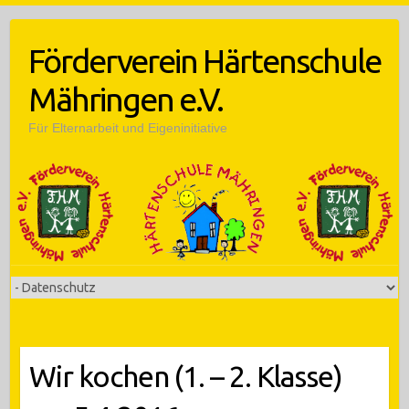
Skip
to
Förderverein Härtenschule
content
Mähringen e.V.
Für Elternarbeit und Eigeninitiative
Wir kochen (1. – 2. Klasse)